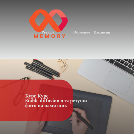
Обучение
Вакансии
Ретушь
Курс Курс
Stable diffusion для ретуши
фото на памятник