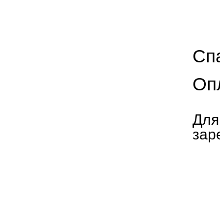
Сп
Оп
Для
зар