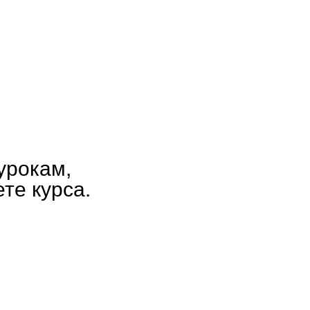
 урокам,
те курса.